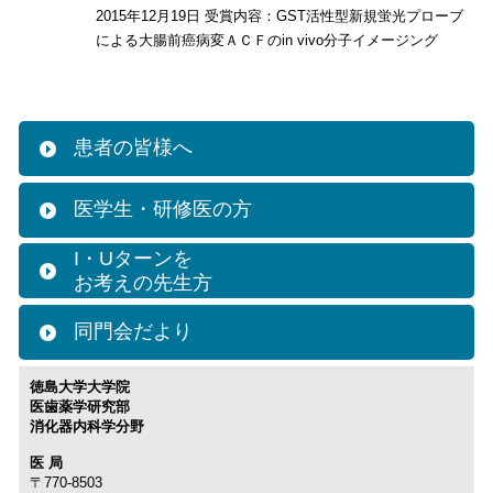
2015年12月19日 受賞内容：GST活性型新規蛍光プローブ
による大腸前癌病変ＡＣＦのin vivo分子イメージング
患者の皆様へ
医学生・研修医の方
I・Uターンを
お考えの先生方
同門会だより
徳島大学大学院
医歯薬学研究部
消化器内科学分野
医 局
〒770-8503