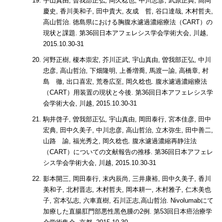
宇山真由, 曽我部正弘, 岡久稔也, 中川忠彦, 武原正典, 高岡
慶史, 香川美和子, 田中貴大, 友成 哲, 谷口達哉, 木村哲夫,
高山哲治. 徳島県における胸腹水濾過濃縮療法（CART）の
現状と課題. 第36回日本アフェレシス学会学術大会, 川越,
2015.10.30-31
河野正樹, 榎本崇宏, 芥川正武, 宇山真由, 曽我部正弘, 中川
忠彦, 高山哲治, 下畑隆明, 上番増喬, 馬渡一諭, 高橋章, 村
島 徹, 出口喜宏, 荒巻広至, 岡久稔也. 腹水濾過濃縮療法
（CART）用装置の現状と今後. 第36回日本アフェレシス学
会学術大会, 川越, 2015.10.30-31
駒井啓子, 曽我部正弘, 宇山真由, 岡田泰行, 宮本佳彦, 田中
宏典, 田中久美子, 中川忠彦, 高山哲治, 立木弥生, 田中善二,
山路 諭, 福光秀之, 岡久稔也. 腹水濾過濃縮再静注法
（CART）についての文献報告の推移. 第36回日本アフェレ
シス学会学術大会, 川越, 2015.10.30-31
影本開三, 岡田泰行, 末内辰尚, 三井康裕, 田中久美子, 香川
美和子, 北村晋志, 木村哲夫, 岡本耕一, 木村雅子, 仁木美也
子, 宮本弘志, 六車直樹, 石川正志,高山哲治. Nivolumabにて
加療した直腸肛門部悪性黒色腫の2例. 第53回日本癌治療学