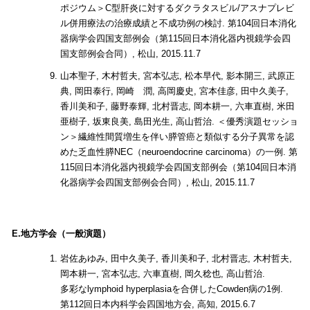
ポジウム＞C型肝炎に対するダクラタスビル/アスナプレビ
ル併用療法の治療成績と不成功例の検討. 第104回日本消化
器病学会四国支部例会（第115回日本消化器内視鏡学会四
国支部例会合同）, 松山, 2015.11.7
山本聖子, 木村哲夫, 宮本弘志, 松本早代, 影本開三, 武原正
典, 岡田泰行, 岡崎 潤, 高岡慶史, 宮本佳彦, 田中久美子,
香川美和子, 藤野泰輝, 北村晋志, 岡本耕一, 六車直樹, 米田
亜樹子, 坂東良美, 島田光生, 高山哲治. ＜優秀演題セッショ
ン＞繊維性間質増生を伴い膵管癌と類似する分子異常を認
めた乏血性膵NEC（neuroendocrine carcinoma）の一例. 第
115回日本消化器内視鏡学会四国支部例会（第104回日本消
化器病学会四国支部例会合同）, 松山, 2015.11.7
E.地方学会（一般演題）
岩佐あゆみ, 田中久美子, 香川美和子, 北村晋志, 木村哲夫,
岡本耕一, 宮本弘志, 六車直樹, 岡久稔也, 高山哲治.
多彩なlymphoid hyperplasiaを合併したCowden病の1例.
第112回日本内科学会四国地方会, 高知, 2015.6.7