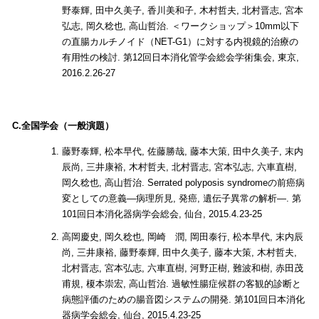
野泰輝, 田中久美子, 香川美和子, 木村哲夫, 北村晋志, 宮本
弘志, 岡久稔也, 高山哲治. ＜ワークショップ＞10mm以下
の直腸カルチノイド（NET-G1）に対する内視鏡的治療の
有用性の検討. 第12回日本消化管学会総会学術集会, 東京,
2016.2.26-27
C.全国学会（一般演題）
藤野泰輝, 松本早代, 佐藤勝哉, 藤本大策, 田中久美子, 末内
辰尚, 三井康裕, 木村哲夫, 北村晋志, 宮本弘志, 六車直樹,
岡久稔也, 高山哲治. Serrated polyposis syndromeの前癌病
変としての意義―病理所見, 発癌, 遺伝子異常の解析―. 第
101回日本消化器病学会総会, 仙台, 2015.4.23-25
高岡慶史, 岡久稔也, 岡崎 潤, 岡田泰行, 松本早代, 末内辰
尚, 三井康裕, 藤野泰輝, 田中久美子, 藤本大策, 木村哲夫,
北村晋志, 宮本弘志, 六車直樹, 河野正樹, 難波和樹, 赤田茂
甫規, 榎本崇宏, 高山哲治. 過敏性腸症候群の客観的診断と
病態評価のための腸音図システムの開発. 第101回日本消化
器病学会総会, 仙台, 2015.4.23-25