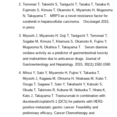
Tomonari T, Takeishi S, Taniguchi T, Tanaka T, Tanaka H,
Fujimoto S, Kimura T, Okamoto K, Miyamoto H, Muguruma
N, Takayama T. MRP3 as a novel resistance factor for
sorafenib in hepatocellular carcinoma. Oncotarget.2015,
in press
Miyoshi J, Miyamoto H, Goji T, Taniguchi T, Tomonari T,
Sogabe M, Kimura T, Kitamura S, Okamoto K, Fujino Y,
Muguruma N, Okahisa T, Takayama T. Serum diamine
oxidase activity as a predictor of gastrointestinal toxicity
and malnutrition due to anticancer drugs. Journal of
Gastroenterology and Hepatology. 2015; 30(11):1582-1590.
Mitsui Y, Sato Y, Miyamoto H, Fujino Y, Takaoka T,
Miyoshi J, Kagawa M, Ohnuma H, Hirakawa M, Kubo T,
Osuga T, Sagawa T, Sato Y, Takahashi Y, Katsuki S,
Okuda T, Takimoto R, Kobune M, Nobuoka T, Hirata K,
Kato J, Takayama T. Trastuzumab in combination with
docetaxel/cisplatin/S-1 (DCS) for patients with HER2-
positive metastatic gastric cancer: Feasibility and
preliminary efficacy. Cancer Chemotherapy and