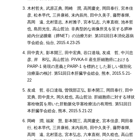
木村哲夫, 武原正典, 岡崎 潤, 高岡慶史, 岡田泰行, 宮本佳
彦, 松本早代, 三井康裕, 末内辰尚, 田中久美子, 藤野泰輝,
髙岡 遠, 北村晋志, 木村雅子, 宮本弘志, 六車直樹, 池本哲
也, 島田光生, 高山哲治. 非典型的な画像所見を呈する膵神
経内分泌腫瘍（膵NET）の治療方針. 第101回日本消化器病
学会総会, 仙台, 2015.4.23-25
田中貴大, 影本開三, 田中宏典, 谷口達哉, 友成 哲, 中川忠
彦, 岸 和弘, 高山哲治. PIVKA-II 産生肝細胞癌における
PARP-1 発現の意義とPARP-1 を標的とした新しい個別化
治療薬の検討. 第51回日本肝臓学会総会, 熊本, 2015.5.21-
22
友成 哲, 谷口達哉, 曽我部正弘, 影本開三, 岡田泰行, 田中
宏典, 田中貴大, 岡久稔也, 高山哲治. 肝細胞癌に対する球状
塞栓物質を用いた肝動脈化学塞栓療法の有用性. 第51回日
本肝臓学会総会, 熊本, 2015.5.21-22
岡崎 潤, 福家 慧, 影本開三, 高岡慶史, 宮本佳彦, 岡田泰
行, 松本早代, 三井康裕, 末内辰尚, 田中久美子, 藤野泰輝,
髙岡 遠, 北村晋志, 宮本弘志, 六車直樹, 岡久稔也, 高山哲