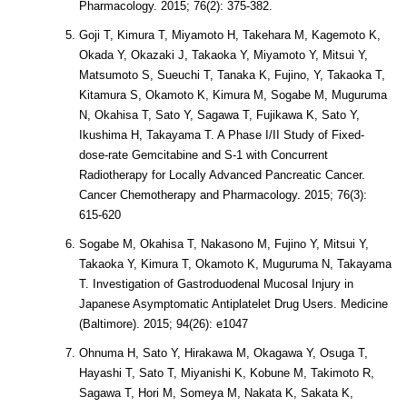
Pharmacology. 2015; 76(2): 375-382.
Goji T, Kimura T, Miyamoto H, Takehara M, Kagemoto K,
Okada Y, Okazaki J, Takaoka Y, Miyamoto Y, Mitsui Y,
Matsumoto S, Sueuchi T, Tanaka K, Fujino, Y, Takaoka T,
Kitamura S, Okamoto K, Kimura M, Sogabe M, Muguruma
N, Okahisa T, Sato Y, Sagawa T, Fujikawa K, Sato Y,
Ikushima H, Takayama T. A Phase I/II Study of Fixed-
dose-rate Gemcitabine and S-1 with Concurrent
Radiotherapy for Locally Advanced Pancreatic Cancer.
Cancer Chemotherapy and Pharmacology. 2015; 76(3):
615-620
Sogabe M, Okahisa T, Nakasono M, Fujino Y, Mitsui Y,
Takaoka Y, Kimura T, Okamoto K, Muguruma N, Takayama
T. Investigation of Gastroduodenal Mucosal Injury in
Japanese Asymptomatic Antiplatelet Drug Users. Medicine
(Baltimore). 2015; 94(26): e1047
Ohnuma H, Sato Y, Hirakawa M, Okagawa Y, Osuga T,
Hayashi T, Sato T, Miyanishi K, Kobune M, Takimoto R,
Sagawa T, Hori M, Someya M, Nakata K, Sakata K,