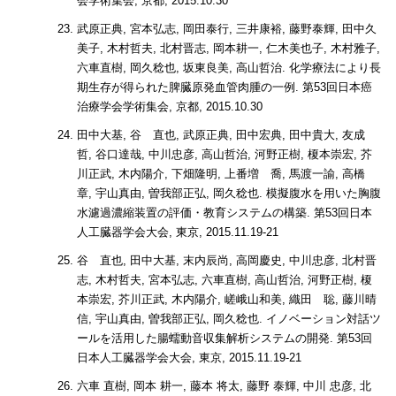
会学術集会, 京都, 2015.10.30
武原正典, 宮本弘志, 岡田泰行, 三井康裕, 藤野泰輝, 田中久
美子, 木村哲夫, 北村晋志, 岡本耕一, 仁木美也子, 木村雅子,
六車直樹, 岡久稔也, 坂東良美, 高山哲治. 化学療法により長
期生存が得られた脾臓原発血管肉腫の一例. 第53回日本癌
治療学会学術集会, 京都, 2015.10.30
田中大基, 谷 直也, 武原正典, 田中宏典, 田中貴大, 友成
哲, 谷口達哉, 中川忠彦, 高山哲治, 河野正樹, 榎本崇宏, 芥
川正武, 木内陽介, 下畑隆明, 上番増 喬, 馬渡一諭, 高橋
章, 宇山真由, 曽我部正弘, 岡久稔也. 模擬腹水を用いた胸腹
水濾過濃縮装置の評価・教育システムの構築. 第53回日本
人工臓器学会大会, 東京, 2015.11.19-21
谷 直也, 田中大基, 末内辰尚, 高岡慶史, 中川忠彦, 北村晋
志, 木村哲夫, 宮本弘志, 六車直樹, 高山哲治, 河野正樹, 榎
本崇宏, 芥川正武, 木内陽介, 嵯峨山和美, 織田 聡, 藤川晴
信, 宇山真由, 曽我部正弘, 岡久稔也. イノベーション対話ツ
ールを活用した腸蠕動音収集解析システムの開発. 第53回
日本人工臓器学会大会, 東京, 2015.11.19-21
六車 直樹, 岡本 耕一, 藤本 将太, 藤野 泰輝, 中川 忠彦, 北