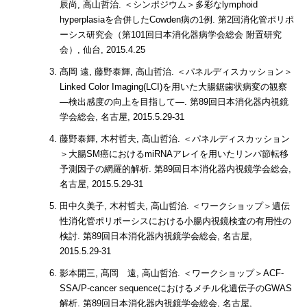
辰尚, 高山哲治. ＜シンポジウム＞多彩なlymphoid
hyperplasiaを合併したCowden病の1例. 第2回消化管ポリポ
ーシス研究会（第101回日本消化器病学会総会 附置研究
会）, 仙台, 2015.4.25
髙岡 遠, 藤野泰輝, 高山哲治. ＜パネルディスカッション＞
Linked Color Imaging(LCI)を用いた大腸鋸歯状病変の観察
―検出感度の向上を目指して―. 第89回日本消化器内視鏡
学会総会, 名古屋, 2015.5.29-31
藤野泰輝, 木村哲夫, 高山哲治. ＜パネルディスカッション
＞大腸SM癌におけるmiRNAアレイを用いたリンパ節転移
予測因子の網羅的解析. 第89回日本消化器内視鏡学会総会,
名古屋, 2015.5.29-31
田中久美子, 木村哲夫, 高山哲治. ＜ワークショップ＞遺伝
性消化管ポリポーシスにおける小腸内視鏡検査の有用性の
検討. 第89回日本消化器内視鏡学会総会, 名古屋,
2015.5.29-31
影本開三, 髙岡 遠, 高山哲治. ＜ワークショップ＞ACF-
SSA/P-cancer sequenceにおけるメチル化遺伝子のGWAS
解析. 第89回日本消化器内視鏡学会総会, 名古屋,