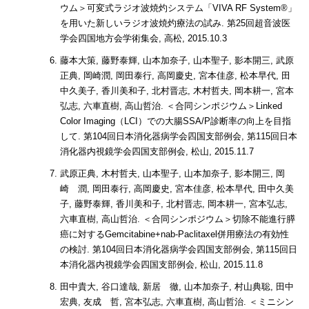
ウム＞可変式ラジオ波焼灼システム「VIVA RF System®」
を用いた新しいラジオ波焼灼療法の試み. 第25回超音波医
学会四国地方会学術集会, 高松, 2015.10.3
藤本大策, 藤野泰輝, 山本加奈子, 山本聖子, 影本開三, 武原
正典, 岡崎潤, 岡田泰行, 高岡慶史, 宮本佳彦, 松本早代, 田
中久美子, 香川美和子, 北村晋志, 木村哲夫, 岡本耕一, 宮本
弘志, 六車直樹, 高山哲治. ＜合同シンポジウム＞Linked
Color Imaging（LCI）での大腸SSA/P診断率の向上を目指
して. 第104回日本消化器病学会四国支部例会, 第115回日本
消化器内視鏡学会四国支部例会, 松山, 2015.11.7
武原正典, 木村哲夫, 山本聖子, 山本加奈子, 影本開三, 岡
崎 潤, 岡田泰行, 高岡慶史, 宮本佳彦, 松本早代, 田中久美
子, 藤野泰輝, 香川美和子, 北村晋志, 岡本耕一, 宮本弘志,
六車直樹, 高山哲治. ＜合同シンポジウム＞切除不能進行膵
癌に対するGemcitabine+nab-Paclitaxel併用療法の有効性
の検討. 第104回日本消化器病学会四国支部例会, 第115回日
本消化器内視鏡学会四国支部例会, 松山, 2015.11.8
田中貴大, 谷口達哉, 新居 徹, 山本加奈子, 村山典聡, 田中
宏典, 友成 哲, 宮本弘志, 六車直樹, 高山哲治. ＜ミニシン