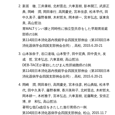
新居 徹, 三井康裕, 北村晋志, 六車直樹, 影本開三, 武原正
典, 岡崎 潤, 岡田泰行, 高岡慶史, 宮本佳彦, 松本早代, 田
中久美子, 藤野泰輝, 木村哲夫, 岡本耕一, 宮本弘志, 坂東良
美, 高山哲治.
胃MALTリンパ腫と同時性に独立型共存をした早期胃前庭
部癌の1例.
第114回日本消化器内視鏡学会四国支部例会（第103回日本
消化器病学会四国支部例会合同）, 高松, 2015.6.20-21
山本加奈子, 谷口達哉, 山本聖子, 田中宏典, 田中貴大, 友
成 哲, 宮本弘志, 六車直樹, 高山哲治.
DEB-TACEが著効したびまん性肝細胞癌の1例.
第114回日本消化器内視鏡学会四国支部例会（第103回日本
消化器病学会四国支部例会合同）, 高松, 2015.6.20-21
岡崎 潤, 岡田泰行, 高岡慶史, 宮本佳彦, 村山典聡, 松本早
代, 田中久美子, 藤野泰輝, 香川美和子, 北村晋志, 木村哲夫,
岡本耕一, 木村雅子, 宮本弘志, 六車直樹, 近藤剛史, 安倍正
博, 岸 和弘, 高山哲治.
著明な低Ca血症をきたした進行胃癌の一例.
第104回日本消化器病学会四国支部例会, 松山, 2015.11.7