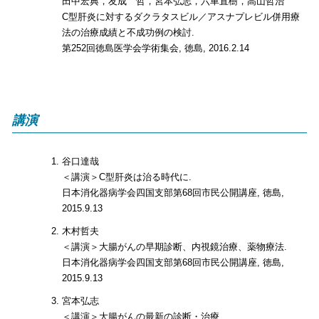
田中宏典，友成 哲，宮本弘志，六車直樹，高山哲治
C型肝炎に対するダクラタスビル／アスナプレビル併用療
法の治療成績と不成功例の検討.
第252回徳島医学会学術集会, 徳島, 2016.2.14
講演
谷口達哉
＜講演＞C型肝炎は治る時代に.
日本消化器病学会四国支部第68回市民公開講座, 徳島,
2015.9.13
木村哲夫
＜講演＞大腸がんの早期診断、内視鏡治療、薬物療法.
日本消化器病学会四国支部第68回市民公開講座, 徳島,
2015.9.13
宮本弘志
＜講演＞大腸がんの最新の診断・治療.