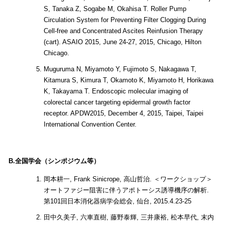
S, Tanaka Z, Sogabe M, Okahisa T. Roller Pump
Circulation System for Preventing Filter Clogging During
Cell-free and Concentrated Ascites Reinfusion Therapy
(cart). ASAIO 2015, June 24-27, 2015, Chicago, Hilton
Chicago.
Muguruma N, Miyamoto Y, Fujimoto S, Nakagawa T,
Kitamura S, Kimura T, Okamoto K, Miyamoto H, Horikawa
K, Takayama T. Endoscopic molecular imaging of
colorectal cancer targeting epidermal growth factor
receptor. APDW2015, December 4, 2015, Taipei, Taipei
International Convention Center.
B.全国学会（シンポジウム等）
岡本耕一, Frank Sinicrope, 高山哲治. ＜ワークショップ＞
オートファジー阻害に伴うアポトーシス誘導機序の解析.
第101回日本消化器病学会総会, 仙台, 2015.4.23-25
田中久美子, 六車直樹, 藤野泰輝, 三井康裕, 松本早代, 末内