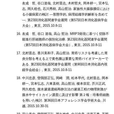
友成 哲, 谷口達哉, 北村晋志, 木村哲夫, 岡本耕一, 宮本弘
志, 岡久稔也, 石川秀樹, 高山哲治. 家族性大腸腺腫症におけ
る小腸病変の検討 ―形態学的, 病理組織学的解析を含めて
―. 第23回消化器関連学会週間（第57回日本消化器病学会
大会）, 東京, 2015.10.8-11
友成 哲, 谷口 達哉, 高山 哲治. MRP3発現に基づく切除不
能進行肝細胞癌の個別化治療. 第23回消化器関連学会週間
（第57回日本消化器病学会大会）, 東京, 2015.10.8-11
北村晋志. 香川美和子, 高山哲治. 胃癌リスクを考慮した胃
炎分類を考える上で黄色腫は重要な胃癌バイオマーカーで
ある. 第23回消化器関連学会週間（第90回日本消化器内視
鏡学会総会）, 東京, 2015.10.8-11
中川忠彦, 曽我部正弘, 岡崎 潤, 松本早代, 北村晋志, 岡本
耕一, 宮本弘志, 六車直樹, 高山哲治, 榎本崇宏, 芥川正武,
岡久稔也. 腹水濾過濃縮再静注法の濾過工程の物理刺激が
腹水中サイトカイン濃度に及ぼす影響 第２報：培養癌細胞
を用いた検討. 第36回日本アフェレシス学会学術大会, 川
越, 2015.10.30-31