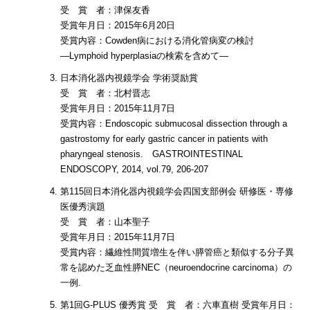
受 賞 者：津保友香
受賞年月日：2015年6月20日
受賞内容：Cowden病における消化管病変の検討
―Lymphoid hyperplasiaの検索を含めて―
日本消化器内視鏡学会 学術奨励賞
受 賞 者：北村晋志
受賞年月日：2015年11月7日
受賞内容：Endoscopic submucosal dissection through a
gastrostomy for early gastric cancer in patients with
pharyngeal stenosis. GASTROINTESTINAL
ENDOSCOPY, 2014, vol.79, 206-207
第115回日本消化器内視鏡学会四国支部例会 研修医・専修
医優秀演題
受 賞 者：山本聖子
受賞年月日：2015年11月7日
受賞内容：繊維性間質増生を伴い膵管癌と類似する分子異
常を認めた乏血性膵NEC（neuroendocrine carcinoma）の
一例.
第1回G-PLUS 優秀賞 受 賞 者：六車直樹 受賞年月日：