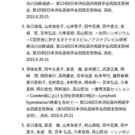
法の治療成績―. 第114回日本消化器内視鏡学会四国支部例
会, 第103回日本消化器病学会四国支部例会, 高松,
2015.6.20-21
谷口達哉, 山本加奈子, 山本聖子, 田中宏典, 田中貴大, 友
成 哲, 宮本弘志, 六車直樹, 高山哲治. ＜合同シンポジウム
＞C型肝炎に対するダクラタスビル／アスナプレビル併用
療法の治療成績. 第114回日本消化器内視鏡学会四国支部例
会, 第103回日本消化器病学会四国支部例会, 高松,
2015.6.20-21
津保友香, 田中久美子, 新居 徹, 影本開三, 武原正典, 岡
崎 潤, 岡田泰行, 高岡慶史, 宮本佳彦, 松本早代, 藤野泰輝,
香川美和子, 北村晋志, 木村哲夫, 岡本耕一, 宮本弘志, 六車
直樹, 岡久稔也, 岡村誠介, 高山哲治. ＜優秀演題セッション
＞Cowden病における消化管病変の検討―Lymphoid
hyperplasiaの検索を含めて―. 第114回日本消化器内視鏡学
会四国支部例会（第103回日本消化器病学会四国支部例会
合同）, 高松, 2015.6.20-21
谷口達哉, 新居 徹, 山本加奈子, 村山典聡, 田中宏典, 田中
貴大, 友成 哲, 宮本 弘志, 六車直樹, 高山哲治. ＜シンポジ