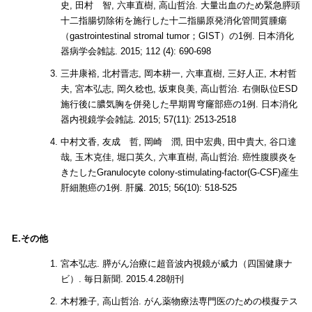
史, 田村 智, 六車直樹, 高山哲治. 大量出血のため緊急膵頭
十二指腸切除術を施行した十二指腸原発消化管間質腫瘍
（gastrointestinal stromal tumor；GIST）の1例. 日本消化
器病学会雑誌. 2015; 112 (4): 690-698
三井康裕, 北村晋志, 岡本耕一, 六車直樹, 三好人正, 木村哲
夫, 宮本弘志, 岡久稔也, 坂東良美, 高山哲治. 右側臥位ESD
施行後に膿気胸を併発した早期胃穹窿部癌の1例. 日本消化
器内視鏡学会雑誌. 2015; 57(11): 2513-2518
中村文香, 友成 哲, 岡崎 潤, 田中宏典, 田中貴大, 谷口達
哉, 玉木克佳, 堀口英久, 六車直樹, 高山哲治. 癌性腹膜炎を
きたしたGranulocyte colony-stimulating-factor(G-CSF)産生
肝細胞癌の1例. 肝臓. 2015; 56(10): 518-525
E.その他
宮本弘志. 膵がん治療に超音波内視鏡が威力（四国健康ナ
ビ）. 毎日新聞. 2015.4.28朝刊
木村雅子, 高山哲治. がん薬物療法専門医のための模擬テス