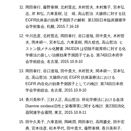
岡田泰行, 藤野泰輝, 北村晋志, 木村哲夫, 木村雅子, 宮本弘
志, 岸 和弘, 六車直樹, 辻 靖, 高山哲治. 大腸癌に対する抗
EGFR抗体薬の効果予測因子の解析. 第13回日本臨床腫瘍学
会学術集会, 札幌, 2015.7.16-18
中川忠彦, 北村普志, 岡田泰行, 谷口達哉, 田中貴大, 木村哲
夫, 岡本耕一, 宮本弘志, 六車直樹, 岡久稔也, 高山哲治. ヒ
ストン脱メチル化酵素 JMJD2A は切除不能胃癌に対する化
学療法の新しい治療効果予測因子である. 第74回日本癌学
会学術総会, 名古屋, 2015.10.8-10
岡田泰行, 谷口達哉, 田中貴大, 木村哲夫, 岡本耕一, 宮本弘
志, 高山哲治. 大腸癌の抗 EGFR 抗体薬療法における
EGFR 内在化の効果予測因子としての検討. 第74回日本癌
学会学術総会, 名古屋, 2015.10.8-10
香川美和子, 三好人正, 高山哲治. 癌化学療法における血清
Diamine oxidase活性と栄養障害に関する検討. 第23回消化
器関連学会週間, 東京, 2015.10.8-11
田中久美子, 六車直樹, 岡崎潤, 岡田泰行, 高岡慶史, 田中宏
典, 宮本佳彦, 松本早代, 田中貴大, 藤野泰輝, 香川美和子,