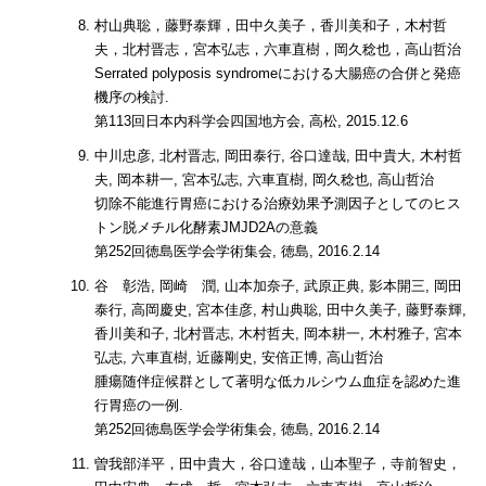
村山典聡，藤野泰輝，田中久美子，香川美和子，木村哲
夫，北村晋志，宮本弘志，六車直樹，岡久稔也，高山哲治
Serrated polyposis syndromeにおける大腸癌の合併と発癌
機序の検討.
第113回日本内科学会四国地方会, 高松, 2015.12.6
中川忠彦, 北村晋志, 岡田泰行, 谷口達哉, 田中貴大, 木村哲
夫, 岡本耕一, 宮本弘志, 六車直樹, 岡久稔也, 高山哲治
切除不能進行胃癌における治療効果予測因子としてのヒス
トン脱メチル化酵素JMJD2Aの意義
第252回徳島医学会学術集会, 徳島, 2016.2.14
谷 彰浩, 岡崎 潤, 山本加奈子, 武原正典, 影本開三, 岡田
泰行, 高岡慶史, 宮本佳彦, 村山典聡, 田中久美子, 藤野泰輝,
香川美和子, 北村晋志, 木村哲夫, 岡本耕一, 木村雅子, 宮本
弘志, 六車直樹, 近藤剛史, 安倍正博, 高山哲治
腫瘍随伴症候群として著明な低カルシウム血症を認めた進
行胃癌の一例.
第252回徳島医学会学術集会, 徳島, 2016.2.14
曽我部洋平，田中貴大，谷口達哉，山本聖子，寺前智史，