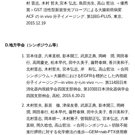
村 晋志, 木村 哲夫,宮本 弘志, 島田光生, 高山 哲治. ＜優秀
賞＞GST 活性型新規蛍光プローブによる大腸前癌病変
ACF の in vivo 分子イメージング. 第1回G-PLUS, 東京,
2015.12.19
D.地方学会（シンポジウム等）
宮本佳彦, 六車直樹, 影本開三, 武原正典, 岡崎 潤, 岡田泰
行, 高岡慶史, 松本早代, 田中久美子, 藤野泰輝, 香川美和子,
北村晋志, 木村哲夫, 宮本弘志, 岸 和弘, 高山哲治. ＜合同
シンポジウム＞大腸癌におけるEGFRを標的とした内視鏡
分子イメージング―in vitro からin vivo へ―. 第114回日本
消化器内視鏡学会四国支部例会, 第103回日本消化器病学会
四国支部例会, 高松, 2015.6.20-21
木村哲夫, 新居 徹, 津保友香, 武原正典, 影本開三, 岡崎
潤, 岡田泰行, 松本早代, 藤野泰輝, 田中久美子, 香川美和子,
北村晋志, 岡本耕一, 木村雅子, 曽我部正弘, 宮本弘志, 六車
直樹, 岡久稔也, 高山哲治. ＜合同シンポジウム＞切除不能
進行膵癌に対する化学療法の進歩―GEM+nab-PTX併用療