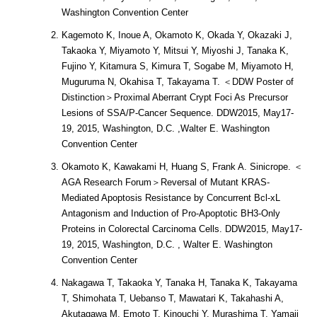
Washington Convention Center
Kagemoto K, Inoue A, Okamoto K, Okada Y, Okazaki J,
Takaoka Y, Miyamoto Y, Mitsui Y, Miyoshi J, Tanaka K,
Fujino Y, Kitamura S, Kimura T, Sogabe M, Miyamoto H,
Muguruma N, Okahisa T, Takayama T. ＜DDW Poster of
Distinction＞Proximal Aberrant Crypt Foci As Precursor
Lesions of SSA/P-Cancer Sequence. DDW2015, May17-
19, 2015, Washington, D.C. ,Walter E. Washington
Convention Center
Okamoto K, Kawakami H, Huang S, Frank A. Sinicrope. ＜
AGA Research Forum＞Reversal of Mutant KRAS-
Mediated Apoptosis Resistance by Concurrent Bcl-xL
Antagonism and Induction of Pro-Apoptotic BH3-Only
Proteins in Colorectal Carcinoma Cells. DDW2015, May17-
19, 2015, Washington, D.C. , Walter E. Washington
Convention Center
Nakagawa T, Takaoka Y, Tanaka H, Tanaka K, Takayama
T, Shimohata T, Uebanso T, Mawatari K, Takahashi A,
Akutagawa M, Emoto T, Kinouchi Y, Murashima T, Yamaji