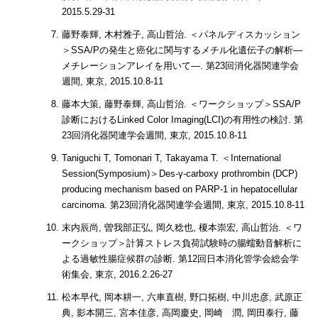
2015.5.29-31
藤野泰輝, 木村雅子, 高山哲治. ＜パネルディスカッション
＞SSA/Pの発生と癌化に関与するメチル化遺伝子の解析―
メチレーションアレイを用いて―. 第23回消化器関連学会
週間, 東京, 2015.10.8-11
藤本大策, 藤野泰輝, 高山哲治. ＜ワークショップ＞SSA/P
診断におけるLinked Color Imaging(LCI)の有用性の検討. 第
23回消化器関連学会週間, 東京, 2015.10.8-11
Taniguchi T, Tomonari T, Takayama T. ＜International
Session(Symposium)＞Des-γ-carboxy prothrombin (DCP)
producing mechanism based on PARP-1 in hepatocellular
carcinoma. 第23回消化器関連学会週間, 東京, 2015.10.8-11
末内辰尚, 曽我部正弘, 岡久稔也, 榎本崇宏, 高山哲治. ＜ワ
ークショップ＞計算ストレス負荷試験時の腸蠕動音解析に
よる過敏性腸症候群の診断. 第12回日本消化管学会総会学
術集会, 東京, 2016.2.26-27
松本早代, 岡本耕一, 六車直樹, 野口拓樹, 中川忠彦, 武原正
典, 影本開三, 宮本佳彦, 高岡慶史, 岡崎 潤, 岡田泰行, 藤