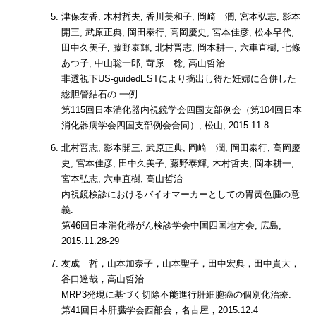
津保友香, 木村哲夫, 香川美和子, 岡崎 潤, 宮本弘志, 影本
開三, 武原正典, 岡田泰行, 高岡慶史, 宮本佳彦, 松本早代,
田中久美子, 藤野泰輝, 北村晋志, 岡本耕一, 六車直樹, 七條
あつ子, 中山聡一郎, 苛原 稔, 高山哲治.
非透視下US-guidedESTにより摘出し得た妊婦に合併した
総胆管結石の 一例.
第115回日本消化器内視鏡学会四国支部例会（第104回日本
消化器病学会四国支部例会合同）, 松山, 2015.11.8
北村晋志, 影本開三, 武原正典, 岡崎 潤, 岡田泰行, 高岡慶
史, 宮本佳彦, 田中久美子, 藤野泰輝, 木村哲夫, 岡本耕一,
宮本弘志, 六車直樹, 高山哲治
内視鏡検診におけるバイオマーカーとしての胃黄色腫の意
義.
第46回日本消化器がん検診学会中国四国地方会, 広島,
2015.11.28-29
友成 哲，山本加奈子，山本聖子，田中宏典，田中貴大，
谷口達哉，高山哲治
MRP3発現に基づく切除不能進行肝細胞癌の個別化治療.
第41回日本肝臓学会西部会，名古屋，2015.12.4