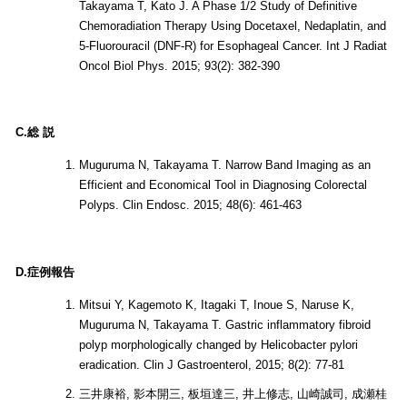
Takayama T, Kato J. A Phase 1/2 Study of Definitive
Chemoradiation Therapy Using Docetaxel, Nedaplatin, and
5-Fluorouracil (DNF-R) for Esophageal Cancer. Int J Radiat
Oncol Biol Phys. 2015; 93(2): 382-390
C.総 説
Muguruma N, Takayama T. Narrow Band Imaging as an
Efficient and Economical Tool in Diagnosing Colorectal
Polyps. Clin Endosc. 2015; 48(6): 461-463
D.症例報告
Mitsui Y, Kagemoto K, Itagaki T, Inoue S, Naruse K,
Muguruma N, Takayama T. Gastric inflammatory fibroid
polyp morphologically changed by Helicobacter pylori
eradication. Clin J Gastroenterol, 2015; 8(2): 77-81
三井康裕, 影本開三, 板垣達三, 井上修志, 山崎誠司, 成瀬桂