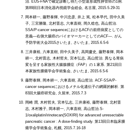
治. EUS-FNAで確定診断し得た小型退形成性膵管癌の1例.
第89回日本消化器内視鏡学会総会, 名古屋, 2015.5.29-31
岡本耕一, 藤野泰輝, 中川忠彦, 井上 篤, 松本早代, 田中久美
子, 三宮勝隆, 北村晋志, 六車直樹, 岡久稔也, 高山哲治.
SSA/P-cancer sequenceにおけるACFの前癌病変としての
意義―右側大腸癌のバイオマーカーとしてのACF―. がん
予防学術大会2015さいたま, さいたま, 2015.6.5-6
三井康裕, 六車直樹, 田中久美子, 高岡慶史, 藤野泰輝, 岡本
耕一, 北村晋志, 木村哲夫, 宮本弘志, 高山哲治. 異なる胃病
変を呈する家族性大腸腺腫症（FAP）の１家系. 第21回日
本家族性腫瘍学会学術集会, さいたま, 2015.6.5-6
藤野泰輝, 岡本耕一, 六車直樹, 高山哲治. ACF-SSA/P-
cancer sequenceにおけるメチル化遺伝子の網羅的解析. 第
83回大腸癌研究会, 久留米, 2015.7.3
岡崎 潤, 木村哲夫, 宮本弘志, 三井康裕, 藤野泰輝, 北村晋
志, 木村雅子, 岡本耕一, 六車直樹, 高山哲治.S-
1/oxaliplatin/irinotecan(SOXIRI) for advanced unresectable
pancreatic cancer : A dose-finding study. 第13回日本臨床腫
瘍学会学術集会, 札幌, 2015.7.16-18